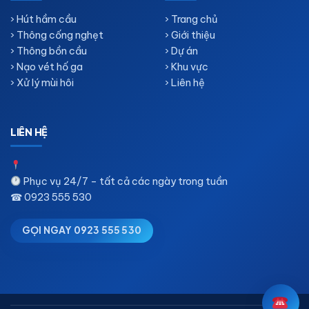
› Hút hầm cầu
› Trang chủ
› Thông cống nghẹt
› Giới thiệu
› Thông bồn cầu
› Dự án
› Nạo vét hố ga
› Khu vực
› Xử lý mùi hôi
› Liên hệ
LIÊN HỆ
Phục vụ 24/7 – tất cả các ngày trong tuần
☎
0923 555 530
GỌI NGAY 0923 555 530