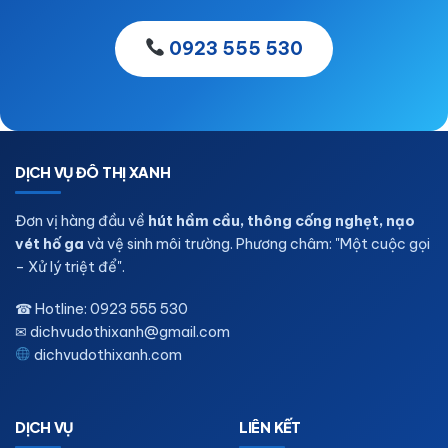
0923 555 530
DỊCH VỤ ĐÔ THỊ XANH
Đơn vị hàng đầu về
hút hầm cầu, thông cống nghẹt, nạo
vét hố ga
và vệ sinh môi trường. Phương châm: "Một cuộc gọi
– Xử lý triệt để".
☎ Hotline:
0923 555 530
✉
dichvudothixanh@gmail.com
dichvudothixanh.com
DỊCH VỤ
LIÊN KẾT