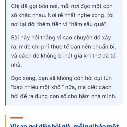
Chị đã gọi bốn nơi, mỗi nơi đọc một con
số khác nhau. Nơi rẻ nhất nghe xong, tới
nơi lại đòi thêm tiền vì “hầm sâu quá”.
Bài này nói thẳng vì sao chuyện đó xảy
ra, mức chi phí thực tế bạn nên chuẩn bị,
và cách để không bị hét giá khi thợ đã tới
nhà.
Đọc xong, bạn sẽ không còn hỏi cụt lủn
“bao nhiêu một khối” nữa, mà biết cách
hỏi để ra đúng con số cho hầm nhà mình.
Vì sao gọi điện hỏi giá, mỗi nơi báo một