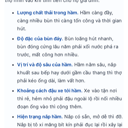
thợ nhìn vào khi tính tiền cho hộ gia đình:
Lượng chất thải trong hầm.
Hầm càng đầy,
càng nhiều bùn thì càng tốn công và thời gian
hút.
Độ đặc của bùn đáy.
Bùn loãng hút nhanh,
bùn đóng cứng lâu năm phải xối nước phá ra
trước, mất công hơn nhiều.
Vị trí và độ sâu của hầm.
Hầm nằm sâu, nắp
khuất sau bếp hay dưới gầm cầu thang thì thợ
phải kéo ống dài, làm vất hơn.
Khoảng cách đậu xe tới hầm.
Xe vào tận nơi
thì rẻ, hẻm nhỏ phải đậu ngoài lộ rồi nối nhiều
đoạn ống vào thì cộng thêm.
Hiện trạng nắp hầm.
Nắp có sẵn, mở dễ thì đỡ.
Nắp bị tô xi măng bít kín phải đục lại rồi xây lại