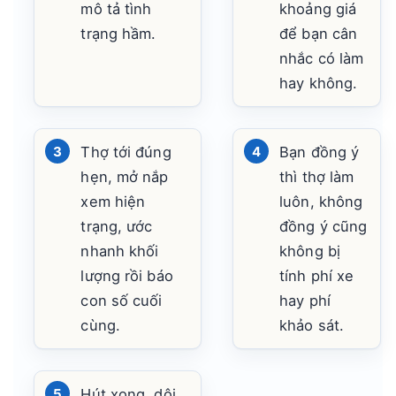
mô tả tình
khoảng giá
trạng hầm.
để bạn cân
nhắc có làm
hay không.
Thợ tới đúng
Bạn đồng ý
hẹn, mở nắp
thì thợ làm
xem hiện
luôn, không
trạng, ước
đồng ý cũng
nhanh khối
không bị
lượng rồi báo
tính phí xe
con số cuối
hay phí
cùng.
khảo sát.
Hút xong, dội