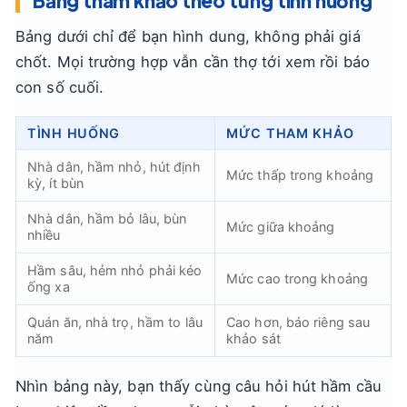
Bảng tham khảo theo từng tình huống
Bảng dưới chỉ để bạn hình dung, không phải giá
chốt. Mọi trường hợp vẫn cần thợ tới xem rồi báo
con số cuối.
TÌNH HUỐNG
MỨC THAM KHẢO
Nhà dân, hầm nhỏ, hút định
Mức thấp trong khoảng
kỳ, ít bùn
Nhà dân, hầm bỏ lâu, bùn
Mức giữa khoảng
nhiều
Hầm sâu, hẻm nhỏ phải kéo
Mức cao trong khoảng
ống xa
Quán ăn, nhà trọ, hầm to lâu
Cao hơn, báo riêng sau
năm
khảo sát
Nhìn bảng này, bạn thấy cùng câu hỏi hút hầm cầu