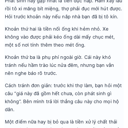
Phát sinh hay gặp nhất là tiền đục nắp. Hầm xây lâu
rồi tô xi măng bít miệng, thợ phải đục mới hút được.
Hỏi trước khoản này nếu nắp nhà bạn đã bị tô kín.
Khoản thứ hai là tiền nối ống khi hẻm nhỏ. Xe
không vào được phải kéo ống dài mấy chục mét,
một số nơi tính thêm theo mét ống.
Khoản thứ ba là phụ phí ngoài giờ. Cái này khó
tránh nếu hầm trào lúc nửa đêm, nhưng bạn vẫn
nên nghe báo rõ trước.
Cách tránh đơn giản: trước khi thợ làm, bạn hỏi một
câu “giá này đã gồm hết chưa, còn phát sinh gì
không”. Bên mình trả lời thẳng câu này cho mọi hộ
dân.
Một điểm nữa hay bị bỏ qua là tiền xử lý chất thải