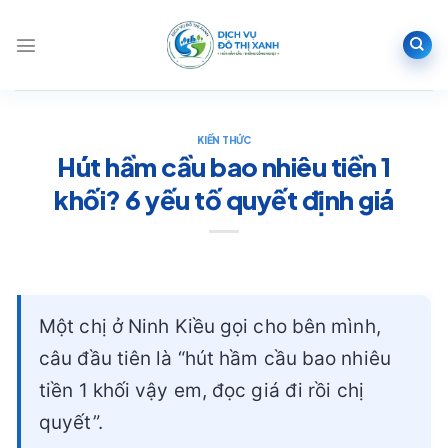
Bỏ
qua
nội
dung
KIẾN THỨC
Hút hầm cầu bao nhiêu tiền 1
khối? 6 yếu tố quyết định giá
Một chị ở Ninh Kiều gọi cho bên mình,
câu đầu tiên là “hút hầm cầu bao nhiêu
tiền 1 khối vậy em, đọc giá đi rồi chị
quyết”.