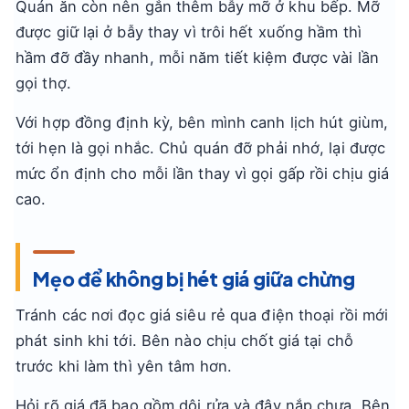
Quán ăn còn nên gắn thêm bẫy mỡ ở khu bếp. Mỡ
được giữ lại ở bẫy thay vì trôi hết xuống hầm thì
hầm đỡ đầy nhanh, mỗi năm tiết kiệm được vài lần
gọi thợ.
Với hợp đồng định kỳ, bên mình canh lịch hút giùm,
tới hẹn là gọi nhắc. Chủ quán đỡ phải nhớ, lại được
mức ổn định cho mỗi lần thay vì gọi gấp rồi chịu giá
cao.
Mẹo để không bị hét giá giữa chừng
Tránh các nơi đọc giá siêu rẻ qua điện thoại rồi mới
phát sinh khi tới. Bên nào chịu chốt giá tại chỗ
trước khi làm thì yên tâm hơn.
Hỏi rõ giá đã bao gồm dội rửa và đậy nắp chưa. Bên