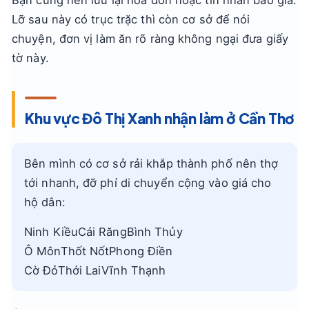
Bạn cũng nên lưu lại hóa đơn hoặc tin nhắn báo giá.
Lỡ sau này có trục trặc thì còn cơ sở để nói
chuyện, đơn vị làm ăn rõ ràng không ngại đưa giấy
tờ này.
Khu vực Đô Thị Xanh nhận làm ở Cần Thơ
Bên mình có cơ sở rải khắp thành phố nên thợ
tới nhanh, đỡ phí di chuyển cộng vào giá cho
hộ dân:
Ninh KiềuCái RăngBình Thủy
Ô MônThốt NốtPhong Điền
Cờ ĐỏThới LaiVĩnh Thạnh