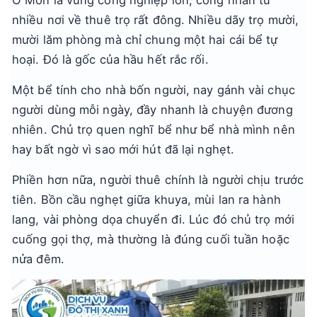
Ô Môn là vùng công nghiệp lớn, công nhân từ
nhiều nơi về thuê trọ rất đông. Nhiều dãy trọ mười,
mười lăm phòng mà chỉ chung một hai cái bể tự
hoại. Đó là gốc của hầu hết rắc rối.
Một bể tính cho nhà bốn người, nay gánh vài chục
người dùng mỗi ngày, đầy nhanh là chuyện đương
nhiên. Chủ trọ quen nghĩ bể như bể nhà mình nên
hay bất ngờ vì sao mới hút đã lại nghẹt.
Phiền hơn nữa, người thuê chính là người chịu trước
tiên. Bồn cầu nghẹt giữa khuya, mùi lan ra hành
lang, vài phòng dọa chuyển đi. Lúc đó chủ trọ mới
cuống gọi thợ, mà thường là đúng cuối tuần hoặc
nửa đêm.