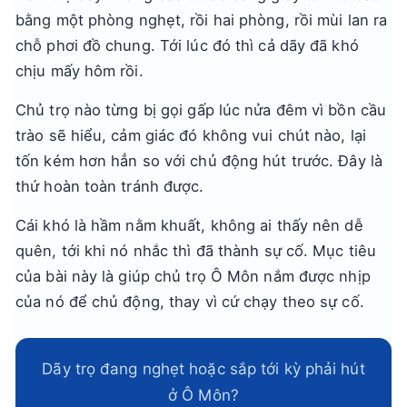
bằng một phòng nghẹt, rồi hai phòng, rồi mùi lan ra
chỗ phơi đồ chung. Tới lúc đó thì cả dãy đã khó
chịu mấy hôm rồi.
Chủ trọ nào từng bị gọi gấp lúc nửa đêm vì bồn cầu
trào sẽ hiểu, cảm giác đó không vui chút nào, lại
tốn kém hơn hẳn so với chủ động hút trước. Đây là
thứ hoàn toàn tránh được.
Cái khó là hầm nằm khuất, không ai thấy nên dễ
quên, tới khi nó nhắc thì đã thành sự cố. Mục tiêu
của bài này là giúp chủ trọ Ô Môn nắm được nhịp
của nó để chủ động, thay vì cứ chạy theo sự cố.
Dãy trọ đang nghẹt hoặc sắp tới kỳ phải hút
ở Ô Môn?