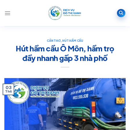
Bỏ
qua
nội
dung
CẦN THƠ
,
HÚT HẦM CẦU
Hút hầm cầu Ô Môn, hầm trọ
đầy nhanh gấp 3 nhà phố
03
Th6