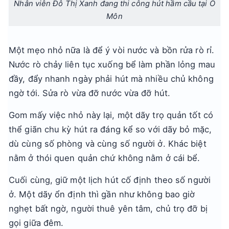
Nhân viên Đô Thị Xanh đang thi công hút hầm cầu tại Ô
Môn
Một mẹo nhỏ nữa là để ý vòi nước và bồn rửa rò rỉ.
Nước rò chảy liên tục xuống bể làm phần lỏng mau
đầy, đẩy nhanh ngày phải hút mà nhiều chủ không
ngờ tới. Sửa rò vừa đỡ nước vừa đỡ hút.
Gom mấy việc nhỏ này lại, một dãy trọ quản tốt có
thể giãn chu kỳ hút ra đáng kể so với dãy bỏ mặc,
dù cùng số phòng và cùng số người ở. Khác biệt
nằm ở thói quen quản chứ không nằm ở cái bể.
Cuối cùng, giữ một lịch hút cố định theo số người
ở. Một dãy ổn định thì gần như không bao giờ
nghẹt bất ngờ, người thuê yên tâm, chủ trọ đỡ bị
gọi giữa đêm.