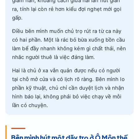
giảm hẳn, khoảng cách giữa hai lần hút giãn
ra, tính lại còn rẻ hơn kiểu đợi nghẹt mới gọi
gấp.
Điều bên mình muốn chủ trọ rút ra từ ca này
có hai phần. Một là rác bỏ bừa xuống bồn cầu
làm bể đầy nhanh không kém gì chất thải, nên
nhắc người thuê là việc đáng làm.
Hai là chủ ở xa vẫn quản được nếu có người
tại chỗ mở cửa và có lịch rõ ràng. Bên mình lo
phần kỹ thuật, chủ chỉ cần duyệt lịch và nhận
hình báo lại, không phải bỏ việc chạy về mỗi
lần có chuyện.
Bên mình hút một dãy trọ ở Ô Môn thế