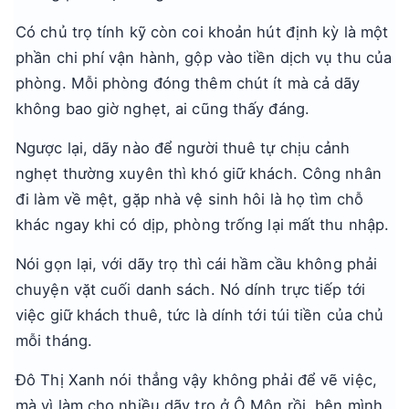
Có chủ trọ tính kỹ còn coi khoản hút định kỳ là một
phần chi phí vận hành, gộp vào tiền dịch vụ thu của
phòng. Mỗi phòng đóng thêm chút ít mà cả dãy
không bao giờ nghẹt, ai cũng thấy đáng.
Ngược lại, dãy nào để người thuê tự chịu cảnh
nghẹt thường xuyên thì khó giữ khách. Công nhân
đi làm về mệt, gặp nhà vệ sinh hôi là họ tìm chỗ
khác ngay khi có dịp, phòng trống lại mất thu nhập.
Nói gọn lại, với dãy trọ thì cái hầm cầu không phải
chuyện vặt cuối danh sách. Nó dính trực tiếp tới
việc giữ khách thuê, tức là dính tới túi tiền của chủ
mỗi tháng.
Đô Thị Xanh nói thẳng vậy không phải để vẽ việc,
mà vì làm cho nhiều dãy trọ ở Ô Môn rồi, bên mình