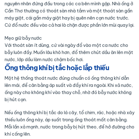
nguyên nhân đứng đầu trong các ca bên mình gặp. Nhà ống ở
Cần Thơ thường có thoát sàn nhà tắm và một thoát sàn gần
máy giặt, cái gần máy giặt hay bị quên nên cạn nước trước.
Cứ đổ nước đều vào cả hai là chặn được phần lớn mùi quay lại.
Mẹo giữ bẫy nước
Với thoát sàn ít dùng, cứ vài ngày đổ vào một ca nước cho
bẫy luôn đầy. Muốn lâu khô hơn, đổ thêm chút dầu ăn lên mặt
nước, lớp dầu làm nước chậm bốc hơi.
Ống thông khí bị tắc hoặc lắp thiếu
Một hệ thống thoát nước đúng chuẩn có ống thông khí dẫn
lên mái, để cân bằng áp suất và đẩy khí ra ngoài. Khi xả nước,
ống này cho không khí vào thay chỗ, nhờ đó bẫy nước không
bị hút cạn.
Nếu ống thông khí bị tắc do lá cây, tổ chim, rác, hoặc nhà xây
thiếu luôn ống này, áp suất trong ống thoát mất cân bằng.
Mỗi lần xả mạnh, nước trong bẫy bị hút theo, để hở đường cho
khí cống lên.