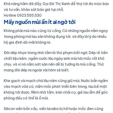
Khả năng hầm đã đầy. Gọi Đô Thị Xanh để thợ tới đo mức bùn
và tư vấn, khảo sát báo giá tại chỗ.
Hotline 0923.555.530
Mấy nguồn mùi ẩn ít ai ngờ tới
Không phải mùi nào cũng từ cống. Có những nguồn nằm ngay
trong phòng mà lau sàn không đụng tới, và đây là lý do nhiều
hộ gia đình dò mãi không ra.
Đôi dép nhựa trong nhà tắm là thủ phạm bất ngờ. Dép rẻ tiền
chất liệu kém, ngấm nước lâu ngày sinh mùi hôi mốc rất khó
chịu, và vì nó nằm sát sàn nên dễ bị tưởng là mùi cống. Thử
mang đôi dép ra ngoài vài hôm sẽ biết.
Khe gạch và mạch chà lâu năm cũng giữ mùi. Nước bẩn ngấm
vào mạch vữa cũ, nấm mốc phát triển bên trong, lau bề mặt
không tới được. Rèm nhà tắm, bàn chải cọ, giẻ lau ẩm để góc
phòng đều có thể là ổ mùi.
Silicon viền bồn cầu, viền lavabo bị hở hoặc mốc đen cũng