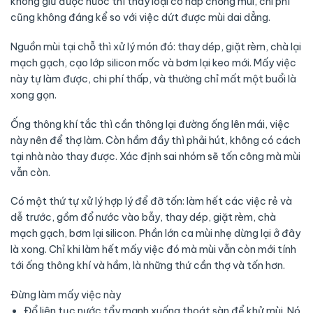
không giữ được nước thì thay loại có nắp chống mùi, chi phí
cũng không đáng kể so với việc dứt được mùi dai dẳng.
Nguồn mùi tại chỗ thì xử lý món đó: thay dép, giặt rèm, chà lại
mạch gạch, cạo lớp silicon mốc và bơm lại keo mới. Mấy việc
này tự làm được, chi phí thấp, và thường chỉ mất một buổi là
xong gọn.
Ống thông khí tắc thì cần thông lại đường ống lên mái, việc
này nên để thợ làm. Còn hầm đầy thì phải hút, không có cách
tại nhà nào thay được. Xác định sai nhóm sẽ tốn công mà mùi
vẫn còn.
Có một thứ tự xử lý hợp lý để đỡ tốn: làm hết các việc rẻ và
dễ trước, gồm đổ nước vào bẫy, thay dép, giặt rèm, chà
mạch gạch, bơm lại silicon. Phần lớn ca mùi nhẹ dừng lại ở đây
là xong. Chỉ khi làm hết mấy việc đó mà mùi vẫn còn mới tính
tới ống thông khí và hầm, là những thứ cần thợ và tốn hơn.
Đừng làm mấy việc này
Đổ liên tục nước tẩy mạnh xuống thoát sàn để khử mùi. Nó