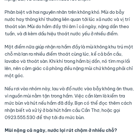
Phân biệt với hai nguyên nhân trên không khó. Mùi do bẫy
nước hay thông khí thường liên quan tới lúc xả nước và vị trí
thoát sàn. Mùi do hầm đầy thì âm ỉ cả ngày, nặng dần theo
tuần, và đi kèm dấu hiệu thoát nước yếu ở nhiều điểm.
Một điểm nữa giúp nhận ra hầm đầy là mùi không khu trú một
chỗ mà lan ra nhiều điểm thoát cùng lúc, kể cả bồn cầu,
lavabo và thoát sàn. Khi khí trong hầm bị dồn, nó tìm mọi lối
lên, nên cảm giác cả phòng đều nặng mùi chứ không phải chỉ
một góc.
Nếu rơi vào nhóm này, lau và đổ nước vào bẫy không ăn thua,
vì nguồn mùi nằm tận trong hầm. Việc cần làm là kiểm tra
mức bùn và hút nếu hầm đã đầy. Bạn có thể đọc thêm cách
nhận biết và xử lý ở bài hút hầm cầu Cần Thơ, hoặc gọi
0923.555.530 để thợ tới đo mức bùn.
Mùi nặng cả ngày, nước lại rút chậm ở nhiều chỗ?