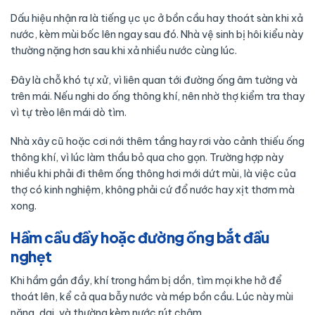
Dấu hiệu nhận ra là tiếng ục ục ở bồn cầu hay thoát sàn khi xả
nước, kèm mùi bốc lên ngay sau đó. Nhà vệ sinh bị hôi kiểu này
thường nặng hơn sau khi xả nhiều nước cùng lúc.
Đây là chỗ khó tự xử, vì liên quan tới đường ống âm tường và
trên mái. Nếu nghi do ống thông khí, nên nhờ thợ kiểm tra thay
vì tự trèo lên mái dò tìm.
Nhà xây cũ hoặc cơi nới thêm tầng hay rơi vào cảnh thiếu ống
thông khí, vì lúc làm thầu bỏ qua cho gọn. Trường hợp này
nhiều khi phải đi thêm ống thông hơi mới dứt mùi, là việc của
thợ có kinh nghiệm, không phải cứ đổ nước hay xịt thơm mà
xong.
Hầm cầu đầy hoặc đường ống bắt đầu
nghẹt
Khi hầm gần đầy, khí trong hầm bị dồn, tìm mọi khe hở để
thoát lên, kể cả qua bẫy nước và mép bồn cầu. Lúc này mùi
nặng, dai, và thường kèm nước rút chậm.