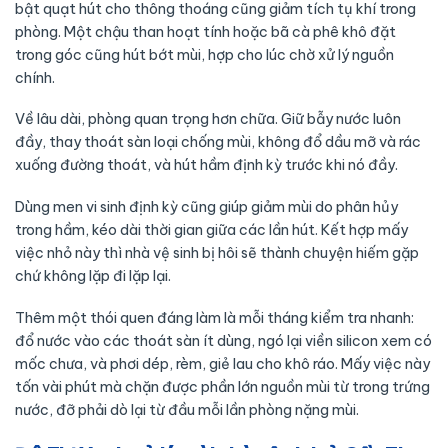
bật quạt hút cho thông thoáng cũng giảm tích tụ khí trong
phòng. Một chậu than hoạt tính hoặc bã cà phê khô đặt
trong góc cũng hút bớt mùi, hợp cho lúc chờ xử lý nguồn
chính.
Về lâu dài, phòng quan trọng hơn chữa. Giữ bẫy nước luôn
đầy, thay thoát sàn loại chống mùi, không đổ dầu mỡ và rác
xuống đường thoát, và hút hầm định kỳ trước khi nó đầy.
Dùng men vi sinh định kỳ cũng giúp giảm mùi do phân hủy
trong hầm, kéo dài thời gian giữa các lần hút. Kết hợp mấy
việc nhỏ này thì nhà vệ sinh bị hôi sẽ thành chuyện hiếm gặp
chứ không lặp đi lặp lại.
Thêm một thói quen đáng làm là mỗi tháng kiểm tra nhanh:
đổ nước vào các thoát sàn ít dùng, ngó lại viền silicon xem có
mốc chưa, và phơi dép, rèm, giẻ lau cho khô ráo. Mấy việc này
tốn vài phút mà chặn được phần lớn nguồn mùi từ trong trứng
nước, đỡ phải dò lại từ đầu mỗi lần phòng nặng mùi.