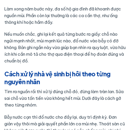
Làm xong năm bước này, đa số hộ gia đình đã khoanh được
nguồn mùi. Phần còn lại thường là các ca cần thợ, như ống
thông khí hoặc hầm đầy.
Nếu muốn chắc, ghi lại kết quả từng bước ra giấy: chỗ nào
ngửi mạnh nhất, mùi mạnh lúc nào, đổ nước vào bẫy có đỡ
không. Bản ghi ngắn này vừa giúp bạn nhìn ra quy luật, vừa hữu
ích khi cần mô tả cho thợ qua điện thoại để họ đoán đúng và
chuẩn bị đồ.
Cách xử lý nhà vệ sinh bị hôi theo từng
nguyên nhân
Tìm ra nguồn rồi thì xử lý đúng chỗ đó, đừng làm tràn lan. Sửa
sai chỗ vừa tốn tiền vừa không hết mùi. Dưới đây là cách gỡ
theo từng nhóm.
Bẫy nước cạn thì đổ nước cho đầy lại, duy trì định kỳ. Đơn
giản vậy thôi mà giải quyết phần lớn ca mùi nhẹ. Thoát sàn cũ