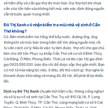
về hầm đầy và cần gọi thợ đo mức bùn. Gọi thợ hút khi chưa
cần vừa tốn tiền vừa không hết mùi, nên xác định đúng nguồn
vẫn là bước quan trọng nhất.
Đô Thị Xanh có nhận kiểm tra mùi nhà vệ sinh ở Cần
Thơ không?
Có. Bên mình kiểm tra tổng thể bẫy nước, đường ống, ống
thông khí và mức bùn trong hầm để tìm đúng nguồn mùi, rồi
tư vấn cách xử lý. Nếu là việc tự làm được, thợ chỉ cho gia chủ
làm cho đỡ tốn. Phục vụ khắp Cần Thơ với cơ sở ở Bình Thủy,
Cái Răng, Ô Môn, Phong Điền, Thới Lai và lân cận. Hộ gia đình
gọi 0923.555.530, báo địa chỉ để được sắp thợ gần nhất. Bạn
cứ mô tả mùi nặng lúc nào, ở đâu, đã thử cách gì, thợ nghe là
khoanh được khả năng và mang đủ đồ tới, đỡ phải đi lại nhiều
lần.
Dịch vụ Đô Thị Xanh
chuyên hút hầm cầu, thông cống nghẹt
và xử lý sự cố vệ sinh tại Cần Thơ. Trụ sở: 810 QL1A, P. Long
Tuyền, Q. Bình Thủy, TP. Cần Thơ, cùng mạng lưới cơ sở ở Cái
Răng, Thốt Nốt, Ô Môn, Cờ Đỏ, Phong Điền, Thới Lai, Vĩnh