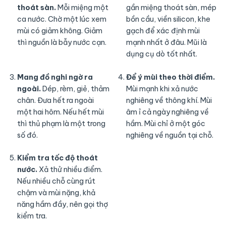
thoát sàn.
Mỗi miệng một
gần miệng thoát sàn, mép
ca nước. Chờ một lúc xem
bồn cầu, viền silicon, khe
mùi có giảm không. Giảm
gạch để xác định mùi
thì nguồn là bẫy nước cạn.
mạnh nhất ở đâu. Mũi là
dụng cụ dò tốt nhất.
Mang đồ nghi ngờ ra
Để ý mùi theo thời điểm.
ngoài.
Dép, rèm, giẻ, thảm
Mùi mạnh khi xả nước
chân. Đưa hết ra ngoài
nghiêng về thông khí. Mùi
một hai hôm. Nếu hết mùi
âm ỉ cả ngày nghiêng về
thì thủ phạm là một trong
hầm. Mùi chỉ ở một góc
số đó.
nghiêng về nguồn tại chỗ.
Kiểm tra tốc độ thoát
nước.
Xả thử nhiều điểm.
Nếu nhiều chỗ cùng rút
chậm và mùi nặng, khả
năng hầm đầy, nên gọi thợ
kiểm tra.