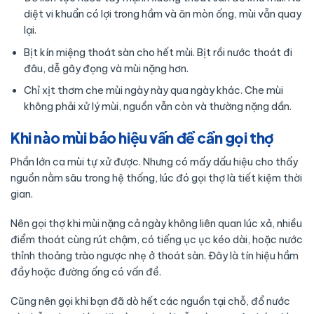
diệt vi khuẩn có lợi trong hầm và ăn mòn ống, mùi vẫn quay
lại.
Bịt kín miệng thoát sàn cho hết mùi. Bịt rồi nước thoát đi
đâu, dễ gây đọng và mùi nặng hơn.
Chỉ xịt thơm che mùi ngày này qua ngày khác. Che mùi
không phải xử lý mùi, nguồn vẫn còn và thường nặng dần.
Khi nào mùi báo hiệu vấn đề cần gọi thợ
Phần lớn ca mùi tự xử được. Nhưng có mấy dấu hiệu cho thấy
nguồn nằm sâu trong hệ thống, lúc đó gọi thợ là tiết kiệm thời
gian.
Nên gọi thợ khi mùi nặng cả ngày không liên quan lúc xả, nhiều
điểm thoát cùng rút chậm, có tiếng ục ục kéo dài, hoặc nước
thỉnh thoảng trào ngược nhẹ ở thoát sàn. Đây là tín hiệu hầm
đầy hoặc đường ống có vấn đề.
Cũng nên gọi khi bạn đã dò hết các nguồn tại chỗ, đổ nước