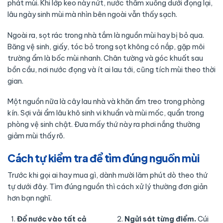
phát mùi. Khi lớp keo này nứt, nước thấm xuống dưới đọng lại,
lâu ngày sinh mùi mà nhìn bên ngoài vẫn thấy sạch.
Ngoài ra, sọt rác trong nhà tắm là nguồn mùi hay bị bỏ qua.
Băng vệ sinh, giấy, tóc bỏ trong sọt không có nắp, gặp môi
trường ẩm là bốc mùi nhanh. Chân tường và góc khuất sau
bồn cầu, nơi nước đọng và ít ai lau tới, cũng tích mùi theo thời
gian.
Một nguồn nữa là cây lau nhà và khăn ẩm treo trong phòng
kín. Sợi vải ẩm lâu khô sinh vi khuẩn và mùi mốc, quẩn trong
phòng vệ sinh chật. Đưa mấy thứ này ra phơi nắng thường
giảm mùi thấy rõ.
Cách tự kiểm tra để tìm đúng nguồn mùi
Trước khi gọi ai hay mua gì, dành mười lăm phút dò theo thứ
tự dưới đây. Tìm đúng nguồn thì cách xử lý thường đơn giản
hơn bạn nghĩ.
Đổ nước vào tất cả
Ngửi sát từng điểm.
Cúi