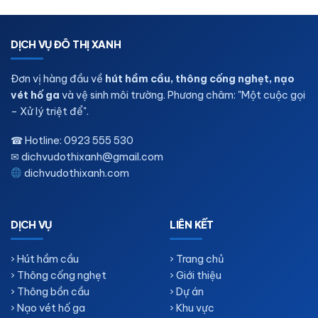
DỊCH VỤ ĐÔ THỊ XANH
Đơn vị hàng đầu về
hút hầm cầu, thông cống nghẹt, nạo
vét hố ga
và vệ sinh môi trường. Phương châm: "Một cuộc gọi
– Xử lý triệt để".
☎ Hotline:
0923 555 530
✉
dichvudothixanh@gmail.com
dichvudothixanh.com
DỊCH VỤ
LIÊN KẾT
› Hút hầm cầu
› Trang chủ
› Thông cống nghẹt
› Giới thiệu
› Thông bồn cầu
› Dự án
› Nạo vét hố ga
› Khu vực