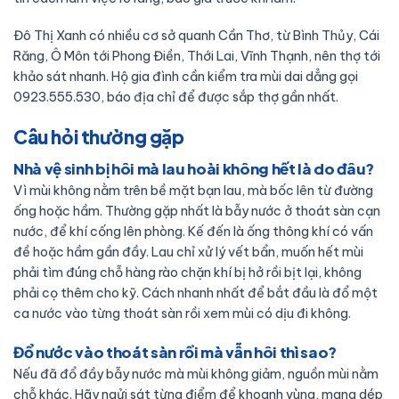
Đô Thị Xanh có nhiều cơ sở quanh Cần Thơ, từ Bình Thủy, Cái
Răng, Ô Môn tới Phong Điền, Thới Lai, Vĩnh Thạnh, nên thợ tới
khảo sát nhanh. Hộ gia đình cần kiểm tra mùi dai dẳng gọi
0923.555.530, báo địa chỉ để được sắp thợ gần nhất.
Câu hỏi thường gặp
Nhà vệ sinh bị hôi mà lau hoài không hết là do đâu?
Vì mùi không nằm trên bề mặt bạn lau, mà bốc lên từ đường
ống hoặc hầm. Thường gặp nhất là bẫy nước ở thoát sàn cạn
nước, để khí cống lên phòng. Kế đến là ống thông khí có vấn
đề hoặc hầm gần đầy. Lau chỉ xử lý vết bẩn, muốn hết mùi
phải tìm đúng chỗ hàng rào chặn khí bị hở rồi bịt lại, không
phải cọ thêm cho kỹ. Cách nhanh nhất để bắt đầu là đổ một
ca nước vào từng thoát sàn rồi xem mùi có dịu đi không.
Đổ nước vào thoát sàn rồi mà vẫn hôi thì sao?
Nếu đã đổ đầy bẫy nước mà mùi không giảm, nguồn mùi nằm
chỗ khác. Hãy ngửi sát từng điểm để khoanh vùng, mang dép