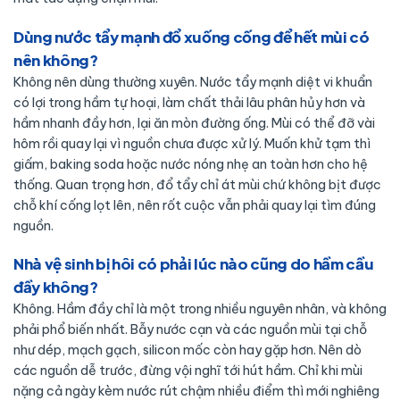
Dùng nước tẩy mạnh đổ xuống cống để hết mùi có
nên không?
Không nên dùng thường xuyên. Nước tẩy mạnh diệt vi khuẩn
có lợi trong hầm tự hoại, làm chất thải lâu phân hủy hơn và
hầm nhanh đầy hơn, lại ăn mòn đường ống. Mùi có thể đỡ vài
hôm rồi quay lại vì nguồn chưa được xử lý. Muốn khử tạm thì
giấm, baking soda hoặc nước nóng nhẹ an toàn hơn cho hệ
thống. Quan trọng hơn, đổ tẩy chỉ át mùi chứ không bịt được
chỗ khí cống lọt lên, nên rốt cuộc vẫn phải quay lại tìm đúng
nguồn.
Nhà vệ sinh bị hôi có phải lúc nào cũng do hầm cầu
đầy không?
Không. Hầm đầy chỉ là một trong nhiều nguyên nhân, và không
phải phổ biến nhất. Bẫy nước cạn và các nguồn mùi tại chỗ
như dép, mạch gạch, silicon mốc còn hay gặp hơn. Nên dò
các nguồn dễ trước, đừng vội nghĩ tới hút hầm. Chỉ khi mùi
nặng cả ngày kèm nước rút chậm nhiều điểm thì mới nghiêng