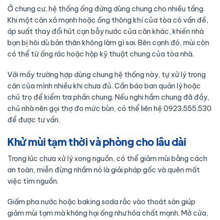
Ở chung cư, hệ thống ống đứng dùng chung cho nhiều tầng.
Khi một căn xả mạnh hoặc ống thông khí của tòa có vấn đề,
áp suất thay đổi hút cạn bẫy nước của căn khác, khiến nhà
bạn bị hôi dù bản thân không làm gì sai. Bên cạnh đó, mùi còn
có thể từ ống rác hoặc hộp kỹ thuật chung của tòa nhà.
Với mấy trường hợp dùng chung hệ thống này, tự xử lý trong
căn của mình nhiều khi chưa đủ. Cần báo ban quản lý hoặc
chủ trọ để kiểm tra phần chung. Nếu nghi hầm chung đã đầy,
chủ nhà nên gọi thợ đo mức bùn, có thể liên hệ 0923.555.530
để được tư vấn.
Khử mùi tạm thời và phòng cho lâu dài
Trong lúc chưa xử lý xong nguồn, có thể giảm mùi bằng cách
an toàn, miễn đừng nhầm nó là giải pháp gốc và quên mất
việc tìm nguồn.
Giấm pha nước hoặc baking soda rắc vào thoát sàn giúp
giảm mùi tạm mà không hại ống như hóa chất mạnh. Mở cửa,