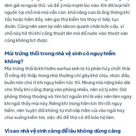
rèm giẻ ra ngoài thử, và để ý mùi mạnh lúc nào. Khi đã loại hết
nguồn tại chỗ mà mùi vẫn còn, khả năng cao là ống thông khí
tắc hoặc hầm đầy, nên gọi thợ kiểm tra thay vì tiếp tục
đoán. Cũng nên xem lại viền silicon quanh chân bồn cầu, vì
chỗ này hở thì khí cống thoát lên mà đổ nước vào thoát sàn
cũng không bịt được.
Mùi trứng thối trong nhà vệ sinh có nguy hiểm
không?
Mùi trứng thối là khí hiđro sunfua sinh ra từ phân hủy chất thải.
Ở nồng độ thấp trong nhà thường chỉ gây khó chịu, nhức đầu,
buồn nôn chứ ít khi nguy hiểm tức thì. Nhưng mùi nặng kéo dài
cho thấy khí cống đang vào phòng nhiều, nên xử lý sớm. Giữ
phòng thông thoáng và tìm bịt nguồn khí là việc nên làm ngay
khi ngửi thấy mùi này. Riêng khí trong hầm kín thì rất nguy
hiểm, nên tuyệt đối không tự mở nắp hầm cúi vào ngửi hay
chui xuống kiểm tra, việc đó để thợ có đồ bảo hộ làm.
Vì sao nhà vệ sinh càng để lâu không dùng càng