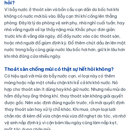
hôi?
Vì bẫy nước ở thoát sàn và bồn cầu cạn dần do bốc hơi khi
không có nước mới bù vào. Bẫy cạn thì khí cống lên thẳng
phòng. Đây là lý do phòng vệ sinh phụ, nhà nghỉ cuối tuần, hay
nhà vắng người về lại thấy nặng mùi. Khắc phục đơn giản:
trước khi đi vắng dài ngày, đổ đầy nước vào các thoát sàn,
hoặc nhờ người đổ giùm định kỳ. Đổ thêm chút dầu ăn lên mặt
nước trong bẫy cũng giúp nước lâu bốc hơi hơn, giữ kín lâu hơn
khi nhà đóng cửa nhiều ngày.
Thoát sàn chống mùi có thật sự hết hôi không?
Có hiệu quả với mùi do bẫy nước cạn, vì loại này có thêm
màng hoặc nắp một chiều chặn khí kể cả khi khô nước. Nó
hợp cho thoát sàn ít dùng hay khó giữ nước. Nhưng nếu mùi do
hầm đầy hay ống thông khí, thay thoát sàn không giải quyết
được gốc. Nên xác định đúng nguồn trước, rồi mới quyết định
thay thoát sàn hay xử lý chỗ khác. Khi mua, chọn loại lưới
chắn rác đi kèm để vừa chặn mùi vừa đỡ nghẹt do tóc, và nhớ
vệ sinh nắp định kỳ vì cặn bám lâu ngày cũng làm nắp kẹt,
mất tác dụng chặn mùi.