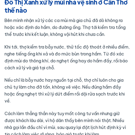
Đô Thị Xanh xử lý mùi nhà vệ sinh ở Cần Thơ
thế nào
Bên mình nhận xử lý các ca mùi mà gia chủ đã dò không ra
hoặc xác định do hầm, do đường ống. Thợ tới kiểm tra tổng
thể trước khi kết luận, không vội hút khi chưa cần.
Khi tới, thợ kiểm tra bẫy nước, thử tốc độ thoát ở nhiều điểm,
nghe tiếng ống khi xả và đo mức bùn trong hầm. Từ đó xác
định mùi do thông khí, do nghẹt ống hay do hầm đầy, rồi báo
cách xử lý và giá tại chỗ.
Nếu chỉ là bẫy nước hay nguồn tại chỗ, thợ chỉ luôn cho gia
chủ tự làm cho đỡ tốn, không vẽ việc. Nếu đúng hầm đầy
hoặc ống nghẹt thì xử lý dứt điểm rồi dội rửa sạch trước khi
về.
Cách làm thẳng thắn này tuy mất công tư vấn nhưng giữ
được khách lâu dài, vì hộ dân thấy bên mình nói thật. Nhiều
nhà gọi lần đầu chỉ vì mùi, sau quay lại đặt lịch hút định kỳ vì
tin cách làm việc rõ ràng, báo giá trước khi làm.