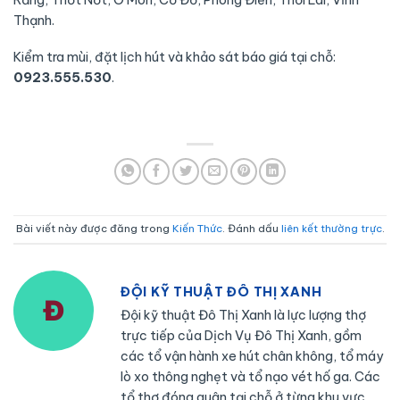
Thạnh.
Kiểm tra mùi, đặt lịch hút và khảo sát báo giá tại chỗ:
0923.555.530
.
Bài viết này được đăng trong
Kiến Thức
. Đánh dấu
liên kết thường trực
.
ĐỘI KỸ THUẬT ĐÔ THỊ XANH
Đội kỹ thuật Đô Thị Xanh là lực lượng thợ
trực tiếp của Dịch Vụ Đô Thị Xanh, gồm
các tổ vận hành xe hút chân không, tổ máy
lò xo thông nghẹt và tổ nạo vét hố ga. Các
tổ thợ đóng quân tại chỗ ở từng khu vực,