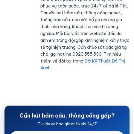
phục vụ toàn quốc, trực 24/7 kể cả lễ Tết.
Chuyên hút hầm cầu, thông cống nghẹt,
thông bồn cầu, nạo vét hố ga cho hộ gia
đình, nhà hàng, khách sạn và khu công
nghiệp. Mỗi bài viết trên website đều do
anh em trong đội góp kinh nghiệm xử lý thực
tế tại hiện trường. Cần khảo sát báo giá tại
chỗ, gọi hotline 0923.555.530. Tìm hiểu
thêm về đội tại trang
Đội Kỹ Thuật Đô Thị
Xanh
.
Cần hút hầm cầu, thông cống gấp?
Tư vấn và báo giá miễn phí 24/7