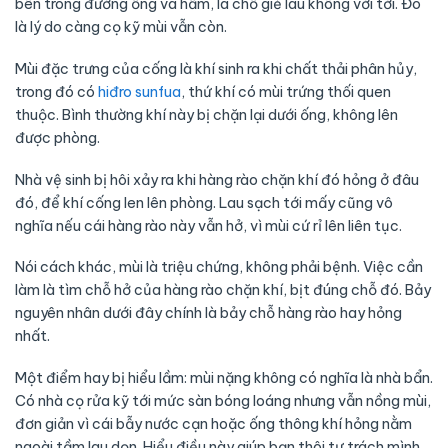
bên trong đường ống và hầm, là chỗ giẻ lau không với tới. Đó
là lý do càng cọ kỹ mùi vẫn còn.
Mùi đặc trưng của cống là khí sinh ra khi chất thải phân hủy,
trong đó có
hiđro sunfua
, thứ khí có mùi trứng thối quen
thuộc. Bình thường khí này bị chặn lại dưới ống, không lên
được phòng.
Nhà vệ sinh bị hôi xảy ra khi hàng rào chặn khí đó hỏng ở đâu
đó, để khí cống len lên phòng. Lau sạch tới mấy cũng vô
nghĩa nếu cái hàng rào này vẫn hở, vì mùi cứ rỉ lên liên tục.
Nói cách khác, mùi là triệu chứng, không phải bệnh. Việc cần
làm là tìm chỗ hở của hàng rào chặn khí, bịt đúng chỗ đó. Bảy
nguyên nhân dưới đây chính là bảy chỗ hàng rào hay hỏng
nhất.
Một điểm hay bị hiểu lầm: mùi nặng không có nghĩa là nhà bẩn.
Có nhà cọ rửa kỹ tới mức sàn bóng loáng nhưng vẫn nồng mùi,
đơn giản vì cái bẫy nước cạn hoặc ống thông khí hỏng nằm
ngoài tầm lau dọn. Hiểu điều này giúp bạn thôi tự trách mình