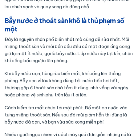
lau chưa sạch và quay sang dò đúng chỗ.
Bẫy nước ở thoát sàn khô là thủ phạm số
một
Đây là nguyên nhân phổ biến nhất mà cũng dễ sửa nhất. Mỗi
miệng thoát sàn và mỗi bồn cầu đều có một đoạn ống cong
giữ lại một ít nước, gọi là bẫy nước. Lớp nước này bịt kín, chặn
khí cống bốc ngược lên phòng.
Khi bẫy nước cạn, hàng rào biến mất, khí cống lên thẳng
phòng. Bẫy cạn vì lâu không dùng tới, nước bốc hơi hết,
thường gặp ở thoát sàn nhà tắm ít dùng, nhà vắng vài ngày,
hoặc phòng vệ sinh phụ trên lầu ít ai lên.
Cách kiểm tra mất chưa tới một phút. Đổ một ca nước vào
từng miệng thoát sàn. Nếu sau đó mùi giảm hẳn thì đúng là
bẫy nước đã cạn, và bạn vừa sửa xong miễn phí.
Nhiều người ngạc nhiên vì cách này quá đơn giản, nhưng nó là