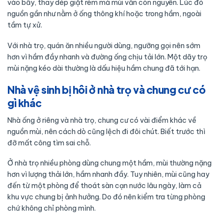
vào bẫy, thay dép giặt rèm mà mùi vẫn còn nguyên. Lúc đó
nguồn gần như nằm ở ống thông khí hoặc trong hầm, ngoài
tầm tự xử.
Với nhà trọ, quán ăn nhiều người dùng, ngưỡng gọi nên sớm
hơn vì hầm đầy nhanh và đường ống chịu tải lớn. Một dãy trọ
mùi nặng kéo dài thường là dấu hiệu hầm chung đã tới hạn.
Nhà vệ sinh bị hôi ở nhà trọ và chung cư có
gì khác
Nhà ống ở riêng và nhà trọ, chung cư có vài điểm khác về
nguồn mùi, nên cách dò cũng lệch đi đôi chút. Biết trước thì
đỡ mất công tìm sai chỗ.
Ở nhà trọ nhiều phòng dùng chung một hầm, mùi thường nặng
hơn vì lượng thải lớn, hầm nhanh đầy. Tuy nhiên, mùi cũng hay
đến từ một phòng để thoát sàn cạn nước lâu ngày, làm cả
khu vực chung bị ảnh hưởng. Do đó nên kiểm tra từng phòng
chứ không chỉ phòng mình.