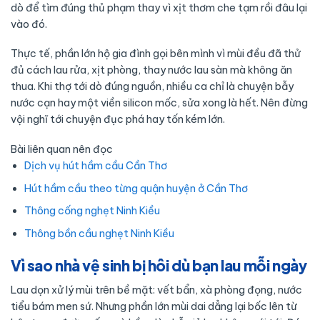
dò để tìm đúng thủ phạm thay vì xịt thơm che tạm rồi đâu lại
vào đó.
Thực tế, phần lớn hộ gia đình gọi bên mình vì mùi đều đã thử
đủ cách lau rửa, xịt phòng, thay nước lau sàn mà không ăn
thua. Khi thợ tới dò đúng nguồn, nhiều ca chỉ là chuyện bẫy
nước cạn hay một viền silicon mốc, sửa xong là hết. Nên đừng
vội nghĩ tới chuyện đục phá hay tốn kém lớn.
Bài liên quan nên đọc
Dịch vụ hút hầm cầu Cần Thơ
Hút hầm cầu theo từng quận huyện ở Cần Thơ
Thông cống nghẹt Ninh Kiều
Thông bồn cầu nghẹt Ninh Kiều
Vì sao nhà vệ sinh bị hôi dù bạn lau mỗi ngày
Lau dọn xử lý mùi trên bề mặt: vết bẩn, xà phòng đọng, nước
tiểu bám men sứ. Nhưng phần lớn mùi dai dẳng lại bốc lên từ