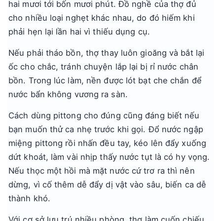
hai mươi tới bốn mươi phút. Đồ nghề của thợ đủ
cho nhiều loại nghẹt khác nhau, do đó hiếm khi
phải hẹn lại lần hai vì thiếu dụng cụ.
Nếu phải tháo bồn, thợ thay luôn gioăng và bắt lại
ốc cho chắc, tránh chuyện lắp lại bị rỉ nước chân
bồn. Trong lúc làm, nền được lót bạt che chắn để
nước bẩn không vương ra sàn.
Cách dùng pittong cho đúng cũng đáng biết nếu
bạn muốn thử ca nhẹ trước khi gọi. Đổ nước ngập
miệng pittong rồi nhấn đều tay, kéo lên đẩy xuống
dứt khoát, làm vài nhịp thấy nước tụt là có hy vọng.
Nếu thọc một hồi mà mặt nước cứ trơ ra thì nên
dừng, vì cố thêm dễ đẩy dị vật vào sâu, biến ca dễ
thành khó.
Với cơ sở lưu trú nhiều phòng, thợ làm cuốn chiếu