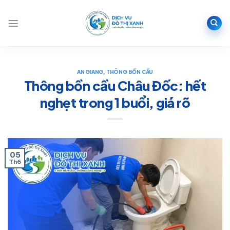
Bỏ
qua
nội
dung
AN GIANG
,
THÔNG BỒN CẦU
Thông bồn cầu Châu Đốc: hết
nghẹt trong 1 buổi, giá rõ
05
Th6