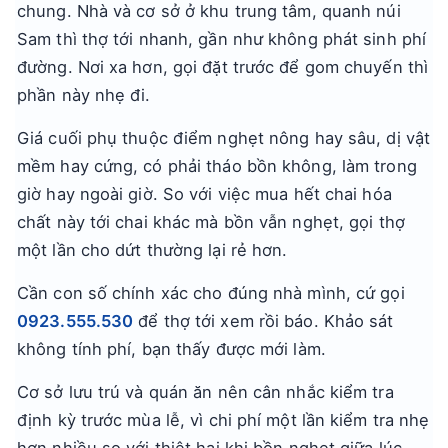
chung. Nhà và cơ sở ở khu trung tâm, quanh núi
Sam thì thợ tới nhanh, gần như không phát sinh phí
đường. Nơi xa hơn, gọi đặt trước để gom chuyến thì
phần này nhẹ đi.
Giá cuối phụ thuộc điểm nghẹt nông hay sâu, dị vật
mềm hay cứng, có phải tháo bồn không, làm trong
giờ hay ngoài giờ. So với việc mua hết chai hóa
chất này tới chai khác mà bồn vẫn nghẹt, gọi thợ
một lần cho dứt thường lại rẻ hơn.
Cần con số chính xác cho đúng nhà mình, cứ gọi
0923.555.530
để thợ tới xem rồi báo. Khảo sát
không tính phí, bạn thấy được mới làm.
Cơ sở lưu trú và quán ăn nên cân nhắc kiểm tra
định kỳ trước mùa lễ, vì chi phí một lần kiểm tra nhẹ
hơn nhiều so với thiệt hại khi bồn nghẹt giữa lúc