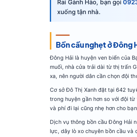
Rai Gành Hào, bạn gọi
092
xuống tận nhà.
Bồn cầu nghẹt ở Đông Hả
Đông Hải là huyện ven biển của B
muối, nhà cửa trải dài từ thị trấ
xa, nên người dân cần chọn đội thợ
Cơ sở Đô Thị Xanh đặt tại 642 tuy
trong huyện gần hơn so với đội từ
và phí đi lại cũng nhẹ hơn cho bạn
Dịch vụ thông bồn cầu Đông Hải n
lực, dây lò xo chuyên bồn cầu và d