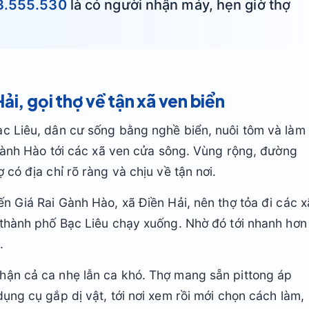
3.555.530
là có người nhận máy, hẹn giờ thợ
i, gọi thợ về tận xã ven biển
ạc Liêu, dân cư sống bằng nghề biển, nuôi tôm và làm
n Gành Hào tới các xã ven cửa sông. Vùng rộng, đường
 có địa chỉ rõ ràng và chịu về tận nơi.
ến Giá Rai Gành Hào, xã Điền Hải, nên thợ tỏa đi các x
 thành phố Bạc Liêu chạy xuống. Nhờ đó tới nhanh hơn
.
hận cả ca nhẹ lẫn ca khó. Thợ mang sẵn pittong áp
ụng cụ gắp dị vật, tới nơi xem rồi mới chọn cách làm,