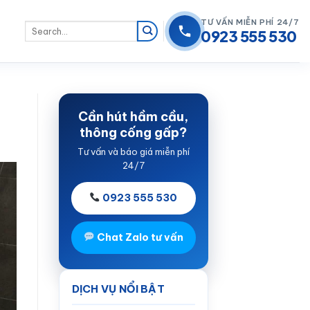
TƯ VẤN MIỄN PHÍ 24/7
0923 555 530
Cần hút hầm cầu,
thông cống gấp?
Tư vấn và báo giá miễn phí
24/7
0923 555 530
Chat Zalo tư vấn
DỊCH VỤ NỔI BẬT