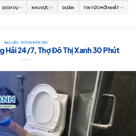
DỊCH VỤ
KHU VỰC
DỰ ÁN
TIN TỨC MỚI NHẤT
BẠC LIÊU
,
THÔNG BỒN CẦU
 Hải 24/7, Thợ Đô Thị Xanh 30 Phút