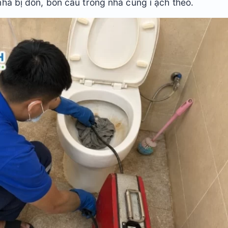
hà bị dồn, bồn cầu trong nhà cũng ì ạch theo.