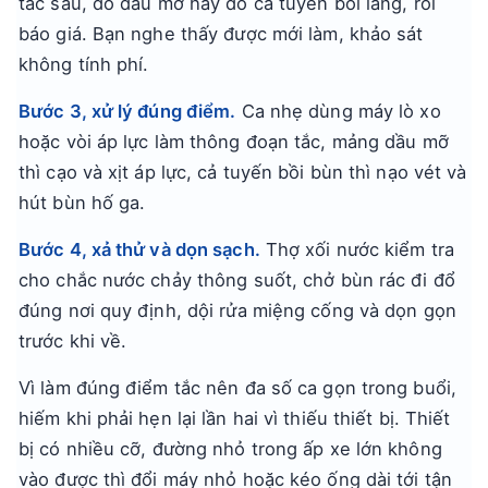
tắc sâu, do dầu mỡ hay do cả tuyến bồi lắng, rồi
báo giá. Bạn nghe thấy được mới làm, khảo sát
không tính phí.
Bước 3, xử lý đúng điểm.
Ca nhẹ dùng máy lò xo
hoặc vòi áp lực làm thông đoạn tắc, mảng dầu mỡ
thì cạo và xịt áp lực, cả tuyến bồi bùn thì nạo vét và
hút bùn hố ga.
Bước 4, xả thử và dọn sạch.
Thợ xối nước kiểm tra
cho chắc nước chảy thông suốt, chở bùn rác đi đổ
đúng nơi quy định, dội rửa miệng cống và dọn gọn
trước khi về.
Vì làm đúng điểm tắc nên đa số ca gọn trong buổi,
hiếm khi phải hẹn lại lần hai vì thiếu thiết bị. Thiết
bị có nhiều cỡ, đường nhỏ trong ấp xe lớn không
vào được thì đổi máy nhỏ hoặc kéo ống dài tới tận