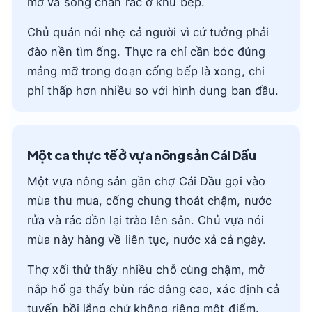
mỡ và song chắn rác ở khu bếp.
Chủ quán nói nhẹ cả người vì cứ tưởng phải
đào nền tìm ống. Thực ra chỉ cần bóc đúng
mảng mỡ trong đoạn cống bếp là xong, chi
phí thấp hơn nhiều so với hình dung ban đầu.
Một ca thực tế ở vựa nông sản Cái Dầu
Một vựa nông sản gần chợ Cái Dầu gọi vào
mùa thu mua, cống chung thoát chậm, nước
rửa và rác dồn lại trào lên sân. Chủ vựa nói
mùa này hàng về liên tục, nước xả cả ngày.
Thợ xối thử thấy nhiều chỗ cùng chậm, mở
nắp hố ga thấy bùn rác dâng cao, xác định cả
tuyến bồi lắng chứ không riêng một điểm.