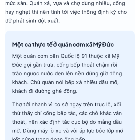
mức sàn. Quán xá, vựa và chợ dùng nhiều, cống
hay nghẹt thì nên tính tới việc thông định kỳ cho
đỡ phát sinh đột xuất.
Một ca thực tế ở quán cơm xã Mỹ Đức
Một quán cơm bên Quốc lộ 91 thuộc xã Mỹ
Đức gọi gần trưa, cống bếp thoát chậm rồi
trào ngược nước đen lên nền đúng giờ đông
khách. Chủ quán nói bếp xả nhiều dầu mỡ,
khách đi đường ghé đông.
Thợ tới nhanh vì cơ sở ngay trên trục lộ, xối
thử thấy chỉ cống bếp tắc, các chỗ khác vẫn
thoát, nên xác định tắc cục bộ do mảng dầu
mỡ. Dùng máy lò xo và vòi áp lực bóc lớp mỡ
kết cứng trong đoạn ống bếp.