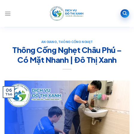
Bỏ
qua
nội
dung
AN GIANG
,
THÔNG CỐNG NGHẸT
Thông Cống Nghẹt Châu Phú –
Có Mặt Nhanh | Đô Thị Xanh
06
Th6