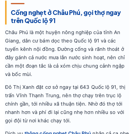
Cống nghẹt ở Châu Phú, gọi thợ ngay
trên Quốc lộ 91
Châu Phú là một huyện nông nghiệp của tỉnh An
Giang, dân cư bám dọc theo Quốc lộ 91 và các
tuyến kênh nội đồng. Đường cống và rãnh thoát ở
đây gánh cả nước mưa lẫn nước sinh hoạt, nên chỉ
cần một đoạn tắc là cả xóm chịu chung cảnh ngập
và bốc mùi.
Đô Thị Xanh đặt cơ sở ngay tại 643 Quốc lộ 91, thị
trấn Vĩnh Thạnh Trung, nên thợ chạy trên trục lộ
chính gần, tới nhiều xã thuận tiện. Nhờ đó thợ tới
nhanh hơn và phí đi lại cũng nhẹ hơn nhiều so với
gọi đội từ nơi khác chạy tới.
Dịch vụ
thông cống nghẹt Châu Phú
nhận cả ca nhẹ