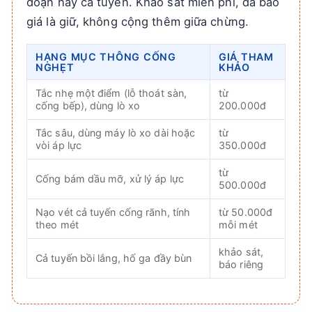
đoạn hay cả tuyến. Khảo sát miễn phí, đã báo
giá là giữ, không cộng thêm giữa chừng.
HẠNG MỤC THÔNG CỐNG
GIÁ THAM
NGHẸT
KHẢO
Tắc nhẹ một điểm (lỗ thoát sàn,
từ
cống bếp), dùng lò xo
200.000đ
Tắc sâu, dùng máy lò xo dài hoặc
từ
vòi áp lực
350.000đ
từ
Cống bám dầu mỡ, xử lý áp lực
500.000đ
Nạo vét cả tuyến cống rãnh, tính
từ 50.000đ
theo mét
mỗi mét
khảo sát,
Cả tuyến bồi lắng, hố ga đầy bùn
báo riêng