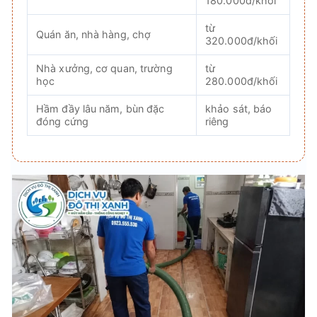
180.000đ/khối
từ
Quán ăn, nhà hàng, chợ
320.000đ/khối
Nhà xưởng, cơ quan, trường
từ
học
280.000đ/khối
Hầm đầy lâu năm, bùn đặc
khảo sát, báo
đóng cứng
riêng