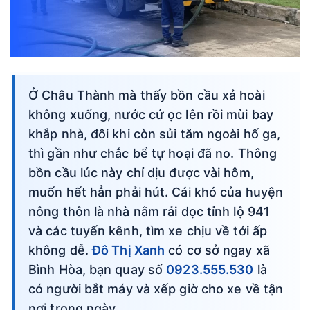
Ở Châu Thành mà thấy bồn cầu xả hoài
không xuống, nước cứ ọc lên rồi mùi bay
khắp nhà, đôi khi còn sủi tăm ngoài hố ga,
thì gần như chắc bể tự hoại đã no. Thông
bồn cầu lúc này chỉ dịu được vài hôm,
muốn hết hẳn phải hút. Cái khó của huyện
nông thôn là nhà nằm rải dọc tỉnh lộ 941
và các tuyến kênh, tìm xe chịu về tới ấp
không dễ.
Đô Thị Xanh
có cơ sở ngay xã
Bình Hòa, bạn quay số
0923.555.530
là
có người bắt máy và xếp giờ cho xe về tận
nơi trong ngày.