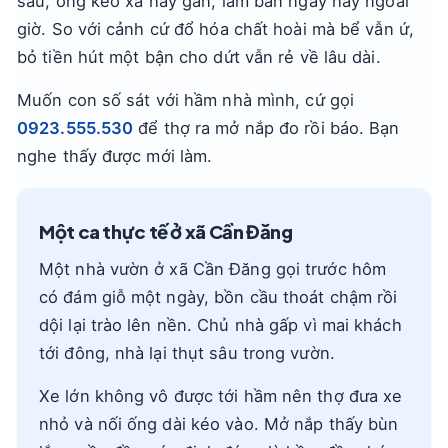
sâu, ống kéo xa hay gần, làm ban ngày hay ngoài
giờ. So với cảnh cứ đổ hóa chất hoài mà bể vẫn ứ,
bỏ tiền hút một bận cho dứt vẫn rẻ về lâu dài.
Muốn con số sát với hầm nhà mình, cứ gọi
0923.555.530
để thợ ra mở nắp đo rồi báo. Bạn
nghe thấy được mới làm.
Một ca thực tế ở xã Cần Đăng
Một nhà vườn ở xã Cần Đăng gọi trước hôm
có đám giỗ một ngày, bồn cầu thoát chậm rồi
dội lại trào lên nền. Chủ nhà gấp vì mai khách
tới đông, nhà lại thụt sâu trong vườn.
Xe lớn không vô được tới hầm nên thợ đưa xe
nhỏ và nối ống dài kéo vào. Mở nắp thấy bùn