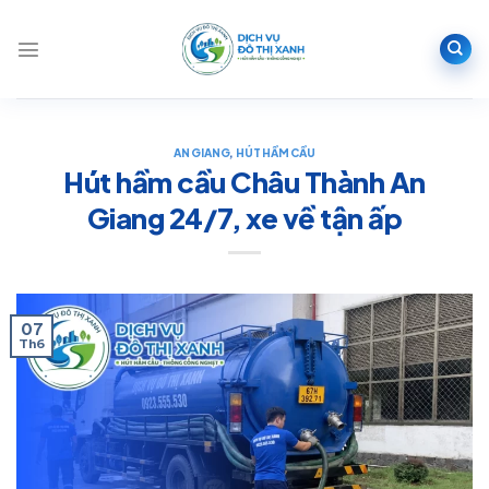
Bỏ
qua
nội
dung
AN GIANG
,
HÚT HẦM CẦU
Hút hầm cầu Châu Thành An
Giang 24/7, xe về tận ấp
07
Th6