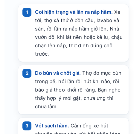
Coi hiện trạng và lần ra nắp hầm.
Xe
tới, thợ xả thử ở bồn cầu, lavabo và
sàn, rồi lần ra nắp hầm giở lên. Nhà
vườn đôi khi lát nền hoặc kê lu, chậu
chặn lên nắp, thợ định đúng chỗ
trước.
Đo bùn và chốt giá.
Thợ đo mực bùn
trong bể, hỏi lần rồi hút khi nào, rồi
báo giá theo khối rõ ràng. Bạn nghe
thấy hợp lý mới gật, chưa ưng thì
chưa làm.
Vét sạch hầm.
Cắm ống xe hút
chuyên dụng vào, rút hết phần lỏng