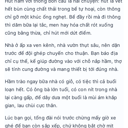
Hút hầm với thông bồn cầu là hai chuyện: hút là vét
hết bùn cùng chất thải trong bể tự hoại, còn thông
chỉ gỡ một khúc ống nghẹt. Bể đầy rồi mà đi thông
thì dăm bữa lại tắc, men hay hóa chất rót xuống
cũng bằng thừa, chỉ hút mới dứt điểm.
Nhà ở ấp xa ven kênh, nhà vườn thụt sâu, nên dặn
trước để đội ghép chuyến cho thuận. Bạn báo địa
chỉ cụ thể, kể giúp đường vào với chỗ nắp hầm, thợ
sẽ tính cung đường và mang thiết bị tới đúng nhà.
Hầm trào ngay bữa nhà có giỗ, có tiệc thì cả buổi
loạn hết. Có ông bà lớn tuổi, có con nít trong nhà
lại càng gấp, để dây dưa một buổi là mùi ám khắp
gian, lau chùi cực thân.
Lúc bạn gọi, tổng đài nói trước chừng mấy giờ xe
ghé để bạn còn sắp xếp, chứ không bắt chờ mịt