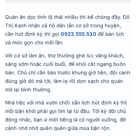
Quán ăn dọc tỉnh lộ thải nhiều thì bể chóng đầy. Đô
Thị Xanh nhận cả hộ dân lẫn cơ sở trong huyện,
cần hút định kỳ thì gọi
0923.555.530
để bàn lịch
và mức gọn cho mỗi lần.
Với cơ sở làm ăn, thợ thường ghé lúc vắng khách,
sáng sớm hoặc cuối buổi, để khỏi cắt ngang buôn
bán. Chủ chỉ cần báo trước khung giờ tiện, đội canh
đúng giờ đó mà tới, làm lẹ rồi dọn sạch cho quán
mở lại bình thường.
Nhà tiệc với nhà vườn chốt sẵn lịch hút định kỳ thì
mỗi bận khỏi phải gọi tìm lại từ đầu. Tới kỳ đội chủ
động nhắc, bạn ừ một tiếng là có người xuống, đỡ
cảnh nhớ nhớ quên quên giữa mùa bận rộn.