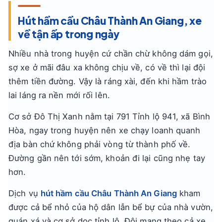
Hút hầm cầu Châu Thành An Giang, xe
về tận ấp trong ngày
Nhiều nhà trong huyện cứ chần chừ không dám gọi,
sợ xe ở mãi đâu xa không chịu về, có về thì lại đội
thêm tiền đường. Vậy là ráng xài, đến khi hầm trào
lai láng ra nền mới rối lên.
Cơ sở Đô Thị Xanh nằm tại 791 Tỉnh lộ 941, xã Bình
Hòa, ngay trong huyện nên xe chạy loanh quanh
địa bàn chứ không phải vòng từ thành phố về.
Đường gần nên tới sớm, khoản đi lại cũng nhẹ tay
hơn.
Dịch vụ
hút hầm cầu Châu Thành An Giang
kham
được cả bể nhỏ của hộ dân lẫn bể bự của nhà vườn,
quán xá và cơ sở dọc tỉnh lộ. Đội mang theo cả xe