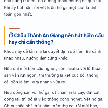
nhà cũng ứ theo, do đường thoát chung đã quá tải.
Khi ấy hút hầm rồi vét luôn hố ga một lượt là tính
toán gọn nhất.
Ở Châu Thành An Giang nên hút hầm cầu
hay chỉ cần thông?
Khúc này dễ lẫn mà lại quyết định số tiền. Ba cảnh
khác nhau, hướng làm cũng khác.
Nếu chỉ mỗi bồn cầu nghẹt, còn lavabo với lỗ thoát
sàn vẫn rút ngon, thì thường là kẹt cục bộ, thông
cái bồn là êm, vừa nhanh vừa rẻ.
Nếu cống sân với hố ga rút chậm vì lá cây, đất cát
đọng lại, thì đó là việc thông cống nghẹt, vét hố ga.
Chưa chắc phải hút hầm, nên thợ coi rồi mới báo,