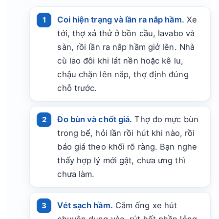
Coi hiện trạng và lần ra nắp hầm.
Xe
tới, thợ xả thử ở bồn cầu, lavabo và
sàn, rồi lần ra nắp hầm giở lên. Nhà
cù lao đôi khi lát nền hoặc kê lu,
chậu chặn lên nắp, thợ định đúng
chỗ trước.
Đo bùn và chốt giá.
Thợ đo mực bùn
trong bể, hỏi lần rồi hút khi nào, rồi
báo giá theo khối rõ ràng. Bạn nghe
thấy hợp lý mới gật, chưa ưng thì
chưa làm.
Vét sạch hầm.
Cắm ống xe hút
chuyên dụng vào, rút hết phần lỏng