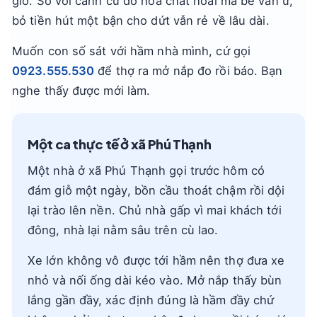
giờ. So với cảnh cứ đổ hóa chất hoài mà bể vẫn ứ,
bỏ tiền hút một bận cho dứt vẫn rẻ về lâu dài.
Muốn con số sát với hầm nhà mình, cứ gọi
0923.555.530
để thợ ra mở nắp đo rồi báo. Bạn
nghe thấy được mới làm.
Một ca thực tế ở xã Phú Thạnh
Một nhà ở xã Phú Thạnh gọi trước hôm có
đám giỗ một ngày, bồn cầu thoát chậm rồi dội
lại trào lên nền. Chủ nhà gấp vì mai khách tới
đông, nhà lại nằm sâu trên cù lao.
Xe lớn không vô được tới hầm nên thợ đưa xe
nhỏ và nối ống dài kéo vào. Mở nắp thấy bùn
lắng gần đầy, xác định đúng là hầm đầy chứ