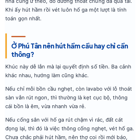
nhà cũng ứ theo, do đường thoát chung đã quá tải.
Khi ấy hút hầm rồi vét luôn hố ga một lượt là tính
toán gọn nhất.
Ở Phú Tân nên hút hầm cầu hay chỉ cần
thông?
Khúc này dễ lẫn mà lại quyết định số tiền. Ba cảnh
khác nhau, hướng làm cũng khác.
Nếu chỉ mỗi bồn cầu nghẹt, còn lavabo với lỗ thoát
sàn vẫn rút ngon, thì thường là kẹt cục bộ, thông
cái bồn là êm, vừa nhanh vừa rẻ.
Nếu cống sân với hố ga rút chậm vì rác, đất cát
đọng lại, thì đó là việc thông cống nghẹt, vét hố ga.
Chưa chắc phải hút hầm, nên thợ coi rồi mới báo,