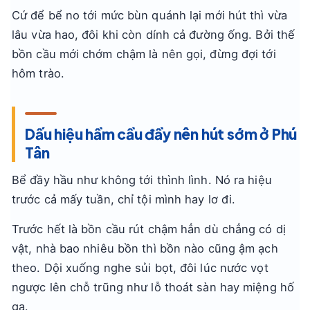
Cứ để bể no tới mức bùn quánh lại mới hút thì vừa
lâu vừa hao, đôi khi còn dính cả đường ống. Bởi thế
bồn cầu mới chớm chậm là nên gọi, đừng đợi tới
hôm trào.
Dấu hiệu hầm cầu đầy nên hút sớm ở Phú
Tân
Bể đầy hầu như không tới thình lình. Nó ra hiệu
trước cả mấy tuần, chỉ tội mình hay lơ đi.
Trước hết là bồn cầu rút chậm hẳn dù chẳng có dị
vật, nhà bao nhiêu bồn thì bồn nào cũng ậm ạch
theo. Dội xuống nghe sủi bọt, đôi lúc nước vọt
ngược lên chỗ trũng như lỗ thoát sàn hay miệng hố
ga.