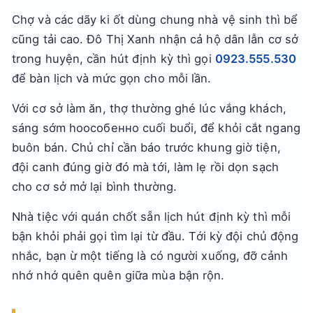
Chợ và các dãy ki ốt dùng chung nhà vệ sinh thì bể
cũng tải cao. Đô Thị Xanh nhận cả hộ dân lẫn cơ sở
trong huyện, cần hút định kỳ thì gọi
0923.555.530
để bàn lịch và mức gọn cho mỗi lần.
Với cơ sở làm ăn, thợ thường ghé lúc vắng khách,
sáng sớm hoособенно cuối buổi, để khỏi cắt ngang
buôn bán. Chủ chỉ cần báo trước khung giờ tiện,
đội canh đúng giờ đó mà tới, làm lẹ rồi dọn sạch
cho cơ sở mở lại bình thường.
Nhà tiệc với quán chốt sẵn lịch hút định kỳ thì mỗi
bận khỏi phải gọi tìm lại từ đầu. Tới kỳ đội chủ động
nhắc, bạn ừ một tiếng là có người xuống, đỡ cảnh
nhớ nhớ quên quên giữa mùa bận rộn.