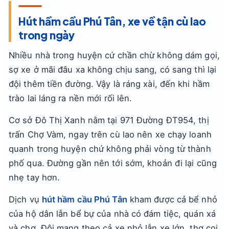
Hút hầm cầu Phú Tân, xe về tận cù lao
trong ngày
Nhiều nhà trong huyện cứ chần chừ không dám gọi,
sợ xe ở mãi đâu xa không chịu sang, có sang thì lại
đội thêm tiền đường. Vậy là ráng xài, đến khi hầm
trào lai láng ra nền mới rối lên.
Cơ sở Đô Thị Xanh nằm tại 971 Đường ĐT954, thị
trấn Chợ Vàm, ngay trên cù lao nên xe chạy loanh
quanh trong huyện chứ không phải vòng từ thành
phố qua. Đường gần nên tới sớm, khoản đi lại cũng
nhẹ tay hơn.
Dịch vụ
hút hầm cầu Phú Tân
kham được cả bể nhỏ
của hộ dân lẫn bể bự của nhà có đám tiệc, quán xá
và chợ. Đội mang theo cả xe nhỏ lẫn xe lớn, thợ coi