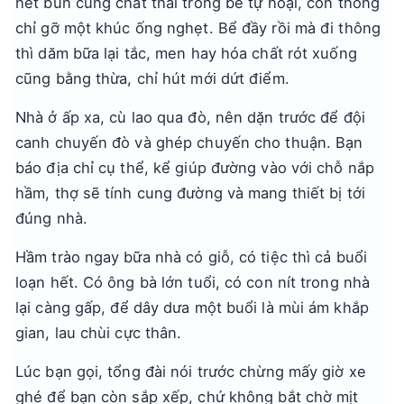
hết bùn cùng chất thải trong bể tự hoại, còn thông
chỉ gỡ một khúc ống nghẹt. Bể đầy rồi mà đi thông
thì dăm bữa lại tắc, men hay hóa chất rót xuống
cũng bằng thừa, chỉ hút mới dứt điểm.
Nhà ở ấp xa, cù lao qua đò, nên dặn trước để đội
canh chuyến đò và ghép chuyến cho thuận. Bạn
báo địa chỉ cụ thể, kể giúp đường vào với chỗ nắp
hầm, thợ sẽ tính cung đường và mang thiết bị tới
đúng nhà.
Hầm trào ngay bữa nhà có giỗ, có tiệc thì cả buổi
loạn hết. Có ông bà lớn tuổi, có con nít trong nhà
lại càng gấp, để dây dưa một buổi là mùi ám khắp
gian, lau chùi cực thân.
Lúc bạn gọi, tổng đài nói trước chừng mấy giờ xe
ghé để bạn còn sắp xếp, chứ không bắt chờ mịt