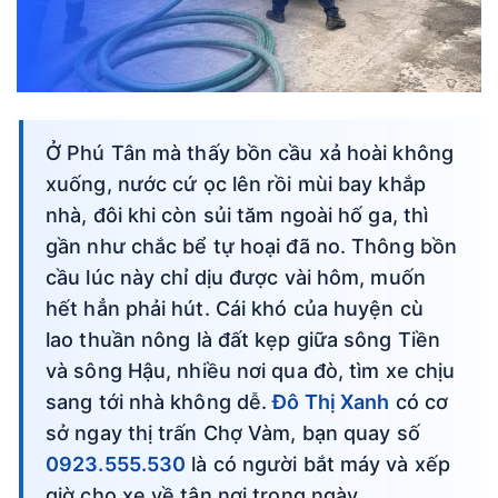
Ở Phú Tân mà thấy bồn cầu xả hoài không
xuống, nước cứ ọc lên rồi mùi bay khắp
nhà, đôi khi còn sủi tăm ngoài hố ga, thì
gần như chắc bể tự hoại đã no. Thông bồn
cầu lúc này chỉ dịu được vài hôm, muốn
hết hẳn phải hút. Cái khó của huyện cù
lao thuần nông là đất kẹp giữa sông Tiền
và sông Hậu, nhiều nơi qua đò, tìm xe chịu
sang tới nhà không dễ.
Đô Thị Xanh
có cơ
sở ngay thị trấn Chợ Vàm, bạn quay số
0923.555.530
là có người bắt máy và xếp
giờ cho xe về tận nơi trong ngày.