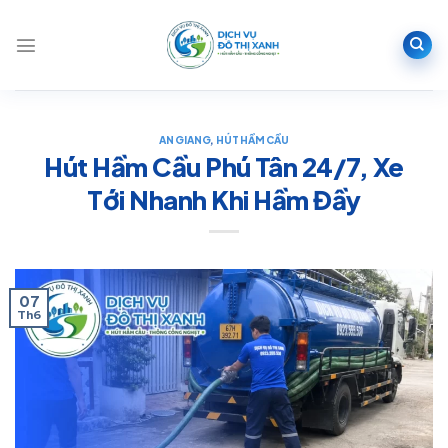
Bỏ
qua
nội
dung
AN GIANG
,
HÚT HẦM CẦU
Hút Hầm Cầu Phú Tân 24/7, Xe
Tới Nhanh Khi Hầm Đầy
07
Th6