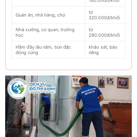
180.000đ/khối
từ
Quán ăn, nhà hàng, chợ
320.000đ/khối
Nhà xưởng, cơ quan, trường
từ
học
280.000đ/khối
Hầm đầy lâu năm, bùn đặc
khảo sát, báo
đóng cứng
riêng