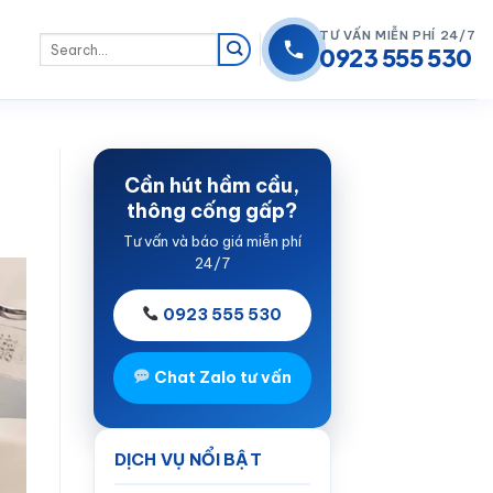
TƯ VẤN MIỄN PHÍ 24/7
0923 555 530
Cần hút hầm cầu,
thông cống gấp?
Tư vấn và báo giá miễn phí
24/7
0923 555 530
Chat Zalo tư vấn
DỊCH VỤ NỔI BẬT