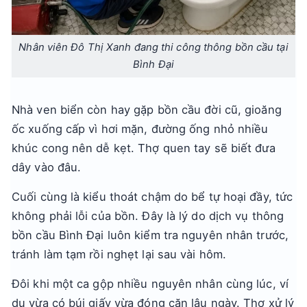
Nhân viên Đô Thị Xanh đang thi công thông bồn cầu tại
Bình Đại
Nhà ven biển còn hay gặp bồn cầu đời cũ, gioăng
ốc xuống cấp vì hơi mặn, đường ống nhỏ nhiều
khúc cong nên dễ kẹt. Thợ quen tay sẽ biết đưa
dây vào đâu.
Cuối cùng là kiểu thoát chậm do bể tự hoại đầy, tức
không phải lỗi của bồn. Đây là lý do dịch vụ thông
bồn cầu Bình Đại luôn kiểm tra nguyên nhân trước,
tránh làm tạm rồi nghẹt lại sau vài hôm.
Đôi khi một ca gộp nhiều nguyên nhân cùng lúc, ví
dụ vừa có búi giấy vừa đóng cặn lâu ngày. Thợ xử lý