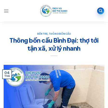
Bỏ
qua
nội
dung
BẾN TRE
,
THÔNG BỒN CẦU
Thông bồn cầu Bình Đại: thợ tới
tận xã, xử lý nhanh
04
Th6