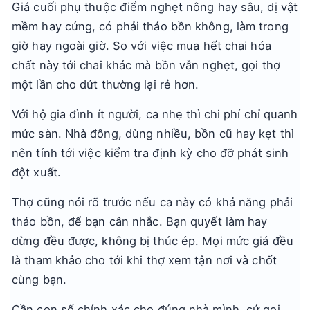
Giá cuối phụ thuộc điểm nghẹt nông hay sâu, dị vật
mềm hay cứng, có phải tháo bồn không, làm trong
giờ hay ngoài giờ. So với việc mua hết chai hóa
chất này tới chai khác mà bồn vẫn nghẹt, gọi thợ
một lần cho dứt thường lại rẻ hơn.
Với hộ gia đình ít người, ca nhẹ thì chi phí chỉ quanh
mức sàn. Nhà đông, dùng nhiều, bồn cũ hay kẹt thì
nên tính tới việc kiểm tra định kỳ cho đỡ phát sinh
đột xuất.
Thợ cũng nói rõ trước nếu ca này có khả năng phải
tháo bồn, để bạn cân nhắc. Bạn quyết làm hay
dừng đều được, không bị thúc ép. Mọi mức giá đều
là tham khảo cho tới khi thợ xem tận nơi và chốt
cùng bạn.
Cần con số chính xác cho đúng nhà mình, cứ gọi