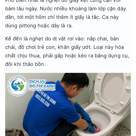
Phổ biến nhất là nghẹt do giấy kẹt cùng cặn vôi
bám lâu ngày. Nước nhiều khoáng làm lớp cặn dày
dần, tới một hôm chỉ thêm ít giấy là tắc. Ca này
dùng pittong hoặc dây là ra.
Kế đến là nghẹt do dị vật rơi vào: nắp chai, bàn
chải, đồ chơi trẻ con, khăn giấy ướt. Loại này hóa
chất chịu thua, phải gắp hoặc kéo ra bằng dụng cụ,
đôi khi tháo bồn.