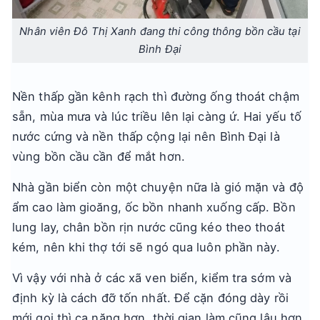
Nhân viên Đô Thị Xanh đang thi công thông bồn cầu tại
Bình Đại
Nền thấp gần kênh rạch thì đường ống thoát chậm
sẵn, mùa mưa và lúc triều lên lại càng ứ. Hai yếu tố
nước cứng và nền thấp cộng lại nên Bình Đại là
vùng bồn cầu cần để mắt hơn.
Nhà gần biển còn một chuyện nữa là gió mặn và độ
ẩm cao làm gioăng, ốc bồn nhanh xuống cấp. Bồn
lung lay, chân bồn rịn nước cũng kéo theo thoát
kém, nên khi thợ tới sẽ ngó qua luôn phần này.
Vì vậy với nhà ở các xã ven biển, kiểm tra sớm và
định kỳ là cách đỡ tốn nhất. Để cặn đóng dày rồi
mới gọi thì ca nặng hơn, thời gian làm cũng lâu hơn,