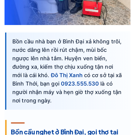
Bồn cầu nhà bạn ở Bình Đại xả không trôi,
nước dâng lên rồi rút chậm, mùi bốc
ngược lên nhà tắm. Huyện ven biển,
đường xa, kiếm thợ chịu xuống tận nơi
mới là cái khó.
Đô Thị Xanh
có cơ sở tại xã
Bình Thới, bạn gọi
0923.555.530
là có
người nhận máy và hẹn giờ thợ xuống tận
nơi trong ngày.
Bồn cầu nghẹt ở Bình Đại, gọi thợ tại