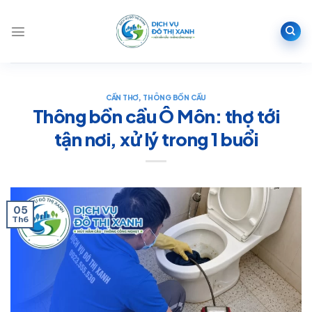
Bỏ
qua
nội
dung
CẦN THƠ
,
THÔNG BỒN CẦU
Thông bồn cầu Ô Môn: thợ tới
tận nơi, xử lý trong 1 buổi
05
Th6