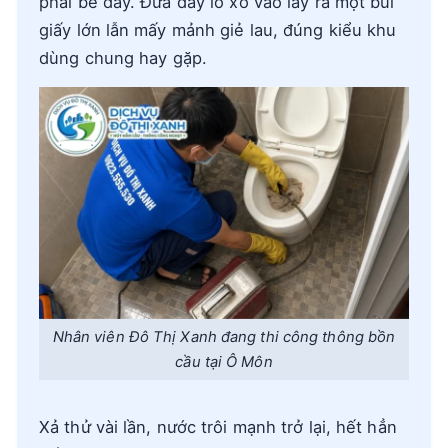
phải bể đầy. Đưa dây lò xo vào lấy ra một búi
giấy lớn lẫn mấy mảnh giẻ lau, đúng kiểu khu
dùng chung hay gặp.
Nhân viên Đô Thị Xanh đang thi công thông bồn
cầu tại Ô Môn
Xả thử vài lần, nước trôi mạnh trở lại, hết hẳn