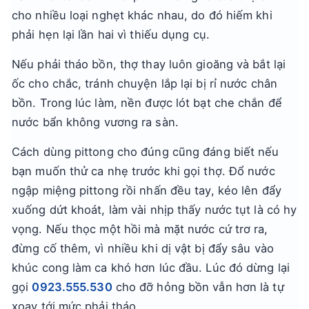
cho nhiều loại nghẹt khác nhau, do đó hiếm khi
phải hẹn lại lần hai vì thiếu dụng cụ.
Nếu phải tháo bồn, thợ thay luôn gioăng và bắt lại
ốc cho chắc, tránh chuyện lắp lại bị rỉ nước chân
bồn. Trong lúc làm, nền được lót bạt che chắn để
nước bẩn không vương ra sàn.
Cách dùng pittong cho đúng cũng đáng biết nếu
bạn muốn thử ca nhẹ trước khi gọi thợ. Đổ nước
ngập miệng pittong rồi nhấn đều tay, kéo lên đẩy
xuống dứt khoát, làm vài nhịp thấy nước tụt là có hy
vọng. Nếu thọc một hồi mà mặt nước cứ trơ ra,
đừng cố thêm, vì nhiều khi dị vật bị đẩy sâu vào
khúc cong làm ca khó hơn lúc đầu. Lúc đó dừng lại
gọi
0923.555.530
cho đỡ hỏng bồn vẫn hơn là tự
xoay tới mức phải tháo.